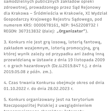
samodzielnych publicznych zakładów opieki
zdrowotnej, prowadzonego przez Sąd Rejonowy
dla Krakowa – Śródmieścia w Krakowie, XI Wydział
Gospodarczy Krajowego Rejestru Sądowego, pod
numerem KRS: 0000678161, NIP: 9452208732 i
REGON: 367313832 (dalej: „
Organizator
”).
3. Konkurs nie jest grą losową, loterią fantową,
zakładem wzajemnym, loterią promocyjną, grą
której wynik zależy od przypadku ani żadną inną
przewidzianą w Ustawie z dnia 19 listopada 2009
r. o grach hazardowych (Dz.U.2019.847 t.j. z dnia
2019.05.08 z późn. zm.).
4. Czas trwania Konkursu obejmuje okres od dnia
01.10.2022 r. do dnia 28.02.2023 r.
5. Konkurs organizowany jest na terytorium
Rzeczpospolitej Polskiej z uwzględnieniem