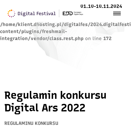
01.10-10.11.2024
Warning
: Trying to access array offset on value of
type null in
/home/klient.dhosting.pl/digitalfes/2024.digitalfest
content/plugins/freshmail-
integration/vendor/class.rest.php
on line
172
Regulamin konkursu
Digital Ars 2022
REGULAMINU KONKURSU