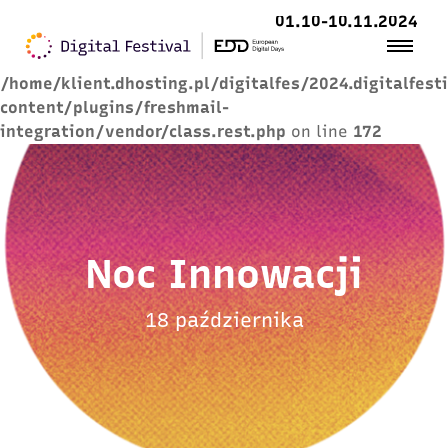
01.10-10.11.2024
Warning
: Trying to access array offset on value of
type null in
/home/klient.dhosting.pl/digitalfes/2024.digitalfest
content/plugins/freshmail-
integration/vendor/class.rest.php
on line
172
Noc Innowacji
18 października