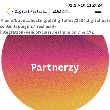
01.10-10.11.2024
Warning
: Trying to access array offset on value of
type null in
/home/klient.dhosting.pl/digitalfes/2024.digitalfest
content/plugins/freshmail-
integration/vendor/class.rest.php
on line
172
Partnerzy