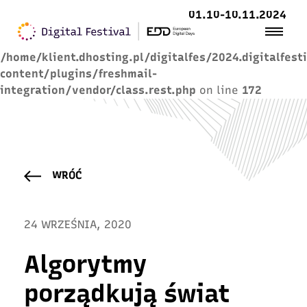
01.10-10.11.2024
Warning
: Trying to access array offset on value of
type null in
/home/klient.dhosting.pl/digitalfes/2024.digitalfest
content/plugins/freshmail-
integration/vendor/class.rest.php
on line
172
WRÓĆ
24 WRZEŚNIA, 2020
Algorytmy
porządkują świat