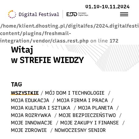
01.10-10.11.2024
Warning
: Trying to access array offset on value of
type null in
/home/klient.dhosting.pl/digitalfes/2024.digitalfest
content/plugins/freshmail-
integration/vendor/class.rest.php
on line
172
Witaj
w STREFIE WIEDZY
TAG
WSZYSTKIE
/
MÓJ DOM I TECHNOLOGIE
/
MOJA EDUKACJA
/
MOJA FIRMA I PRACA
/
MOJA KULTURA I SZTUKA
/
MOJA PLANETA
/
MOJA ROZRYWKA
/
MOJE BEZPIECZEŃSTWO
/
MOJE INNOWACJE
/
MOJE ZAKUPY I FINANSE
/
MOJE ZDROWIE
/
NOWOCZESNY SENIOR