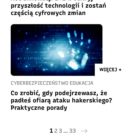
przyszłość technologii i zostań
częścią cyfrowych zmian
WIĘCEJ +
CYBERBEZPIECZEŃSTWO EDUKACJA
Co zrobić, gdy podejrzewasz, że
padłeś ofiarą ataku hakerskiego?
Praktyczne porady
1
2
3
…
33