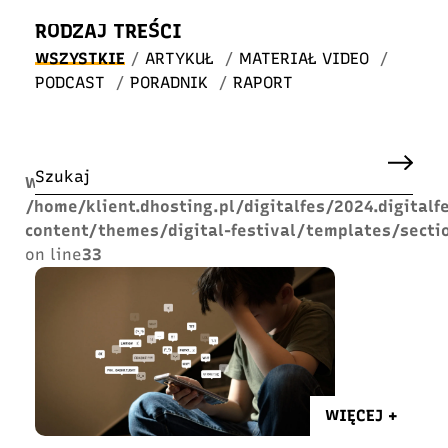
RODZAJ TREŚCI
WSZYSTKIE
/
ARTYKUŁ
/
MATERIAŁ VIDEO
/
PODCAST
/
PORADNIK
/
RAPORT
Warning
: Undefined array key "search" in
/home/klient.dhosting.pl/digitalfes/2024.digitalf
content/themes/digital-festival/templates/sectio
on line
33
WIĘCEJ +