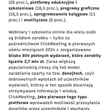
(26 proc.),
platformy edukacyjne i
szkoleniowe
(18,5 proc.),
programy graficzne
(16,5 proc.),
oprogramowanie księgowe
(11
proc.) i
analityczne
(8 proc.).
Webinary i szkolenia online dla wielu osób
są źródłem zarobku – tylko za
pośrednictwem ClickMeeting w pierwszych
ośmiu miesiącach 2024 r. zorganizowano
blisko 800 płatnych wydarzeń, które zarobiły
łącznie 2,7 mln zł
. Coraz większą
popularnością cieszy się też model
zarabiania oparty na tzw.
donejtach
, czyli
dobrowolnych wpłatach od uczestników
wydarzeń, którzy w ten sposób doceniają
otrzymywane informacje i wiedzę.
ClickMeeting,
jako pierwsza tego typu
platforma
wprowadził możliwość przesyłania
donejtów przez uczestników i słuchaczy