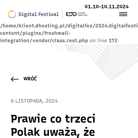
01.10-10.11.2024
Warning
: Trying to access array offset on value of
type null in
/home/klient.dhosting.pl/digitalfes/2024.digitalfest
content/plugins/freshmail-
integration/vendor/class.rest.php
on line
172
WRÓĆ
6 LISTOPADA, 2024
Prawie co trzeci
Polak uważa, że