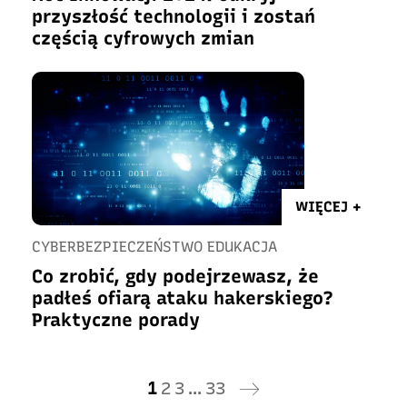
przyszłość technologii i zostań
częścią cyfrowych zmian
WIĘCEJ +
CYBERBEZPIECZEŃSTWO EDUKACJA
Co zrobić, gdy podejrzewasz, że
padłeś ofiarą ataku hakerskiego?
Praktyczne porady
1
2
3
…
33