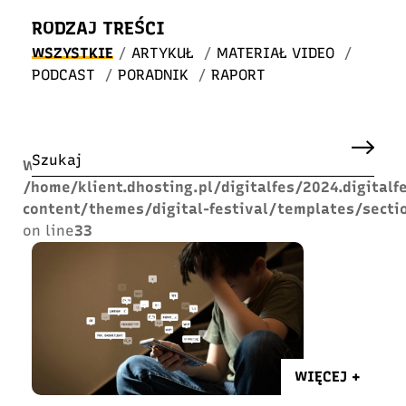
RODZAJ TREŚCI
WSZYSTKIE
/
ARTYKUŁ
/
MATERIAŁ VIDEO
/
PODCAST
/
PORADNIK
/
RAPORT
Warning
: Undefined array key "search" in
/home/klient.dhosting.pl/digitalfes/2024.digitalf
content/themes/digital-festival/templates/sectio
on line
33
WIĘCEJ +