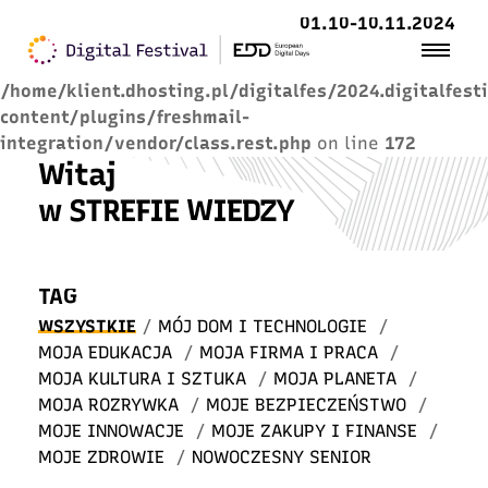
01.10-10.11.2024
Warning
: Trying to access array offset on value of
type null in
/home/klient.dhosting.pl/digitalfes/2024.digitalfest
content/plugins/freshmail-
integration/vendor/class.rest.php
on line
172
Witaj
w STREFIE WIEDZY
TAG
WSZYSTKIE
/
MÓJ DOM I TECHNOLOGIE
/
MOJA EDUKACJA
/
MOJA FIRMA I PRACA
/
MOJA KULTURA I SZTUKA
/
MOJA PLANETA
/
MOJA ROZRYWKA
/
MOJE BEZPIECZEŃSTWO
/
MOJE INNOWACJE
/
MOJE ZAKUPY I FINANSE
/
MOJE ZDROWIE
/
NOWOCZESNY SENIOR