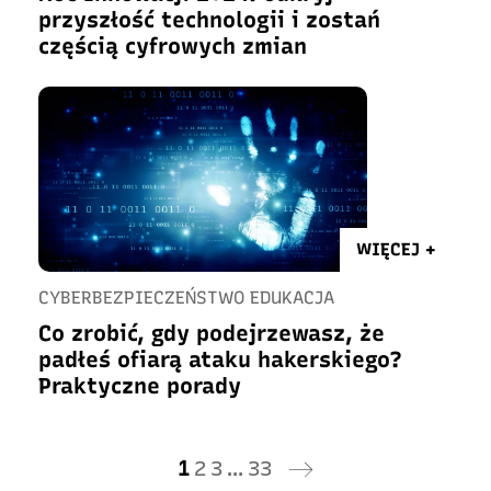
przyszłość technologii i zostań
częścią cyfrowych zmian
WIĘCEJ +
CYBERBEZPIECZEŃSTWO EDUKACJA
Co zrobić, gdy podejrzewasz, że
padłeś ofiarą ataku hakerskiego?
Praktyczne porady
1
2
3
…
33