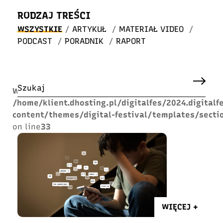
RODZAJ TREŚCI
WSZYSTKIE
/
ARTYKUŁ
/
MATERIAŁ VIDEO
/
PODCAST
/
PORADNIK
/
RAPORT
Warning
: Undefined array key "search" in
/home/klient.dhosting.pl/digitalfes/2024.digitalf
content/themes/digital-festival/templates/sectio
on line
33
WIĘCEJ +