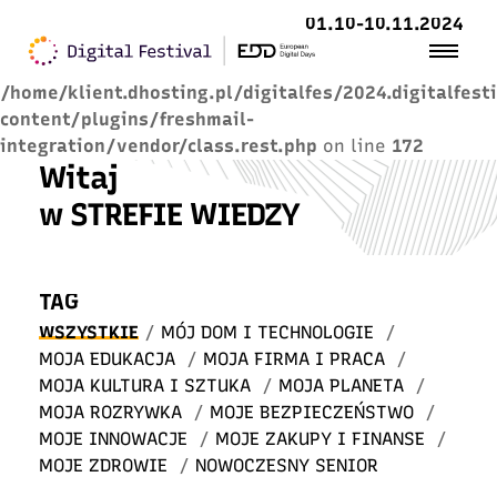
01.10-10.11.2024
Warning
: Trying to access array offset on value of
type null in
/home/klient.dhosting.pl/digitalfes/2024.digitalfest
content/plugins/freshmail-
integration/vendor/class.rest.php
on line
172
Witaj
w STREFIE WIEDZY
TAG
WSZYSTKIE
/
MÓJ DOM I TECHNOLOGIE
/
MOJA EDUKACJA
/
MOJA FIRMA I PRACA
/
MOJA KULTURA I SZTUKA
/
MOJA PLANETA
/
MOJA ROZRYWKA
/
MOJE BEZPIECZEŃSTWO
/
MOJE INNOWACJE
/
MOJE ZAKUPY I FINANSE
/
MOJE ZDROWIE
/
NOWOCZESNY SENIOR