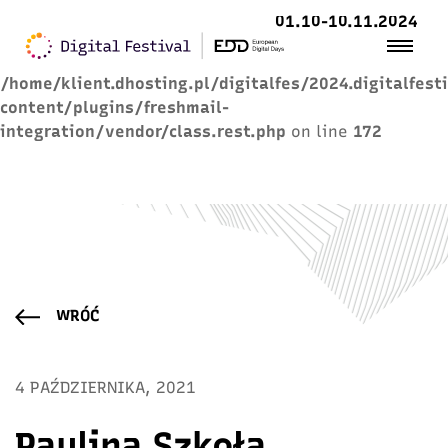
01.10-10.11.2024
Warning
: Trying to access array offset on value of
type null in
/home/klient.dhosting.pl/digitalfes/2024.digitalfest
content/plugins/freshmail-
integration/vendor/class.rest.php
on line
172
WRÓĆ
4 PAŹDZIERNIKA, 2021
Paulina Szkoła