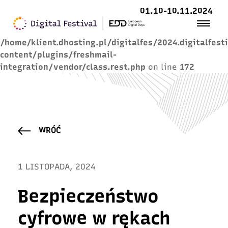
01.10-10.11.2024
Warning
: Trying to access array offset on value of
type null in
/home/klient.dhosting.pl/digitalfes/2024.digitalfest
content/plugins/freshmail-
integration/vendor/class.rest.php
on line
172
WRÓĆ
1 LISTOPADA, 2024
Bezpieczeństwo
cyfrowe w rękach