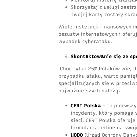
Skorzystaj z usługi zastr
Twojej karty zostały skra
Wiele instytucji finansowych m
oszustw internetowych i oferu
wypadek cyberataku.
Skontaktowanie się ze sp
Choć tylko 25% Polaków wie, d
przypadku ataku, warto pamięta
specjalizujących się w przeciw
najważniejszych należą:
CERT Polska
– to pierwszy
incydenty, który pomaga w
sieci. CERT Polska oferuj
formularza online na swoj
UODO
(Urząd Ochrony Dany