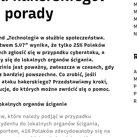
M
 porady
M
M
M
N
and „Technologia w służbie społeczeństwa.
twem 5.0?” wynika, że tylko 25% Polaków
ch zgłosić się w przypadku cyberataku, a
 się do lokalnych organów ścigania.
zinie jest poważny, zwłaszcza w czasach, gdy
A
 bardziej powszechne. Co zrobić, jeśli
M
ą ataku hakerskiego? Przedstawiamy kroki,
P
ucje, do których można zwrócić się o pomoc.
P
R
lokalnych organów ścigania
w, które należy podjąć w przypadku
cydentu do lokalnych organów ścigania,
 raportem, 41% Polaków zdecydowałoby się na