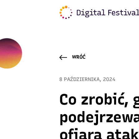
Warning
: Trying to access array offset on value of typ
content/plugins/freshmail-integration/vendor/class.
WRÓĆ
8 PAŹDZIERNIKA, 2024
Co zrobić, 
podejrzewa
ofiarą ata