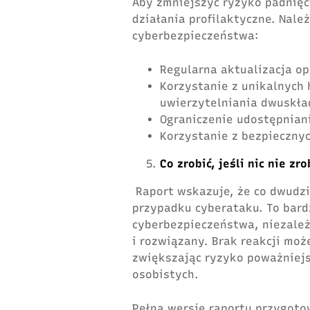
Aby zmniejszyć ryzyko padnięc
działania profilaktyczne. Nal
cyberbezpieczeństwa:
Regularna aktualizacja o
Korzystanie z unikalnych 
uwierzytelniania dwuskła
Ograniczenie udostępniani
Korzystanie z bezpiecznych
Co zrobić, jeśli nic nie zr
Raport wskazuje, że co dwudzi
przypadku cyberataku. To bard
cyberbezpieczeństwa, niezależ
i rozwiązany. Brak reakcji moż
zwiększając ryzyko poważniejs
osobistych.
Pełną wersję raportu przygoto