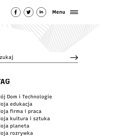
italfestival.pl/public_html/wp-
Menu
TAG
ój Dom i Technologie
oja edukacja
oja firma i praca
oja kultura i sztuka
oja planeta
oja rozrywka