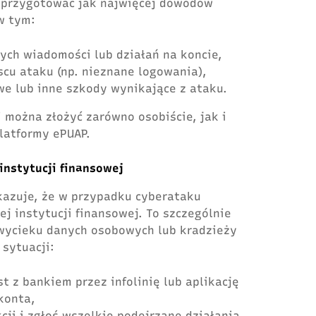
to przygotować jak najwięcej dowodów
w tym:
ych wiadomości lub działań na koncie,
jscu ataku (np. nieznane logowania),
we lub inne szkody wynikające z ataku.
i można złożyć zarówno osobiście, jak i
platformy ePUAP.
instytucji finansowej
azuje, że w przypadku cyberataku
ej instytucji finansowej. To szczególnie
 wycieku danych osobowych lub kradzieży
sytuacji:
t z bankiem przez infolinię lub aplikację
konta,
cji i zgłoś wszelkie podejrzane działania,