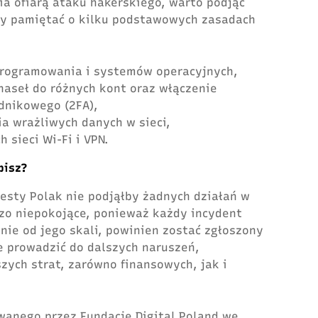
ia ofiarą ataku hakerskiego, warto podjąć
eży pamiętać o kilku podstawowych zasadach
programowania i systemów operacyjnych,
haseł do różnych kont oraz włączenie
dnikowego (2FA),
a wrażliwych danych w sieci,
 sieci Wi-Fi i VPN.
obisz?
esty Polak nie podjąłby żadnych działań w
zo niepokojące, ponieważ każdy incydent
nie od jego skali, powinien zostać zgłoszony
e prowadzić do dalszych naruszeń,
zych strat, zarówno finansowych, jak i
wanego przez Fundację Digital Poland we