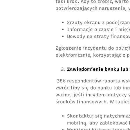
taki krok. Aby to zrobić, war
potwierdzających naruszenie, 
Zrzuty ekranu z podejrzan
Informacje o czasie i mie
Dowody na straty finanso
Zgłoszenie incydentu do policj
elektronicznie, korzystając z 
Zawiadomienie banku lub 
38% respondentów raportu wsk
zwróciliby się do banku lub inn
ważne, jeśli incydent dotyczy
środków finansowych. W takiej 
Skontaktuj się natychmias
mobilną, aby zablokować 
Monitoruj historię transak