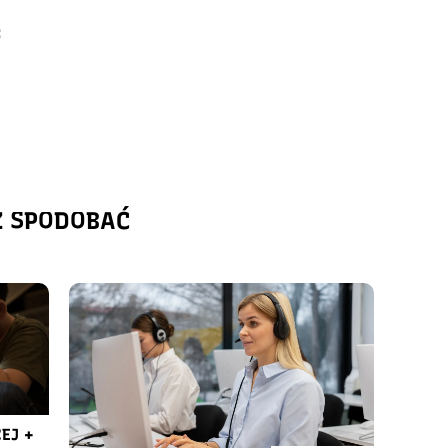
:
Ż SPODOBAĆ
EJ +