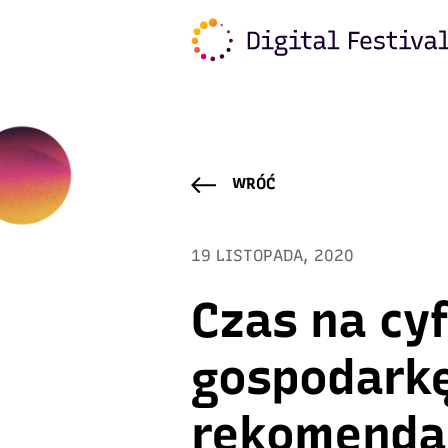
Warning
: Trying to access array offset on value of typ
content/plugins/freshmail-integration/vendor/class.
WRÓĆ
19 LISTOPADA, 2020
Czas na cy
gospodarkę
rekomenda