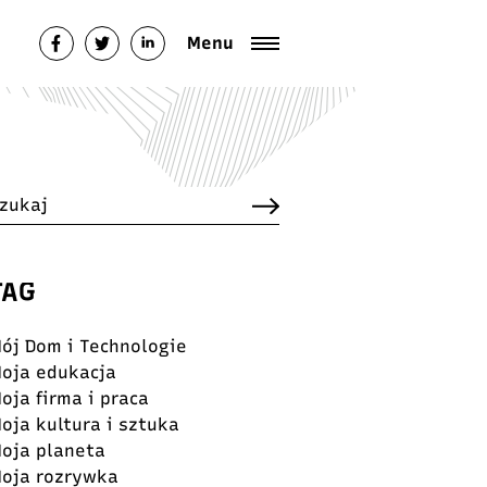
italfestival.pl/public_html/wp-
Menu
TAG
ój Dom i Technologie
oja edukacja
oja firma i praca
oja kultura i sztuka
oja planeta
oja rozrywka