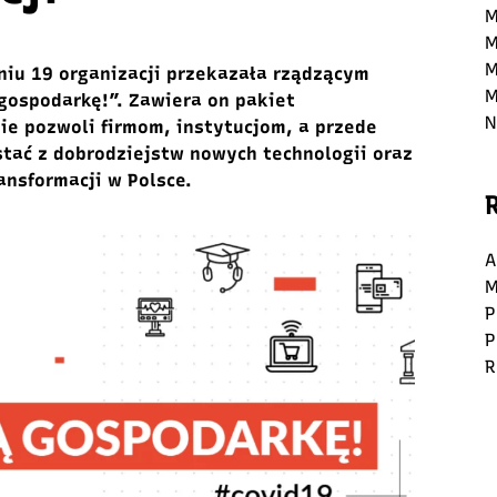
M
M
M
niu 19 organizacji przekazała rządzącym
M
 gospodarkę!”. Zawiera on pakiet
N
ie pozwoli firmom, instytucjom, a przede
ać z dobrodziejstw nowych technologii oraz
ansformacji w Polsce.
A
M
P
P
R