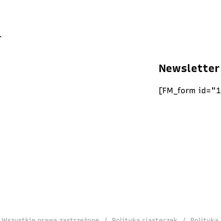
Newsletter
[FM_form id="1
. Wszystkie prawa zastrzeżone
/
Polityka ciasteczek
/
Polityka