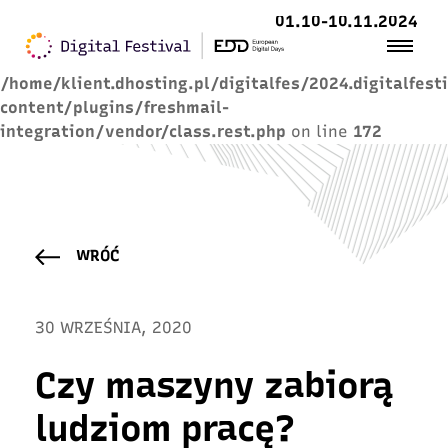
01.10-10.11.2024
Warning
: Trying to access array offset on value of
type null in
/home/klient.dhosting.pl/digitalfes/2024.digitalfest
content/plugins/freshmail-
integration/vendor/class.rest.php
on line
172
WRÓĆ
30 WRZEŚNIA, 2020
Czy maszyny zabiorą
ludziom pracę?