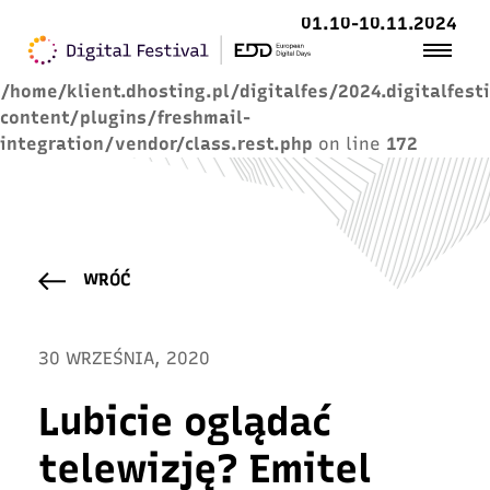
01.10-10.11.2024
Warning
: Trying to access array offset on value of
type null in
/home/klient.dhosting.pl/digitalfes/2024.digitalfest
content/plugins/freshmail-
integration/vendor/class.rest.php
on line
172
WRÓĆ
30 WRZEŚNIA, 2020
Lubicie oglądać
telewizję? Emitel