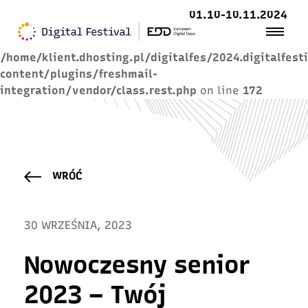
01.10-10.11.2024
Warning
: Trying to access array offset on value of
type null in
/home/klient.dhosting.pl/digitalfes/2024.digitalfest
content/plugins/freshmail-
integration/vendor/class.rest.php
on line
172
WRÓĆ
30 WRZEŚNIA, 2023
Nowoczesny senior
2023 – Twój