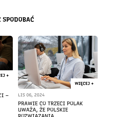
Ż SPODOBAĆ
EJ +
WIĘCEJ +
I –
LIS 06, 2024
PRAWIE CO TRZECI POLAK
UWAŻA, ŻE POLSKIE
ROZWIĄZANIA