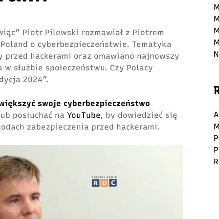
M
M
M
wiąc” Piotr Pilewski rozmawiał z Piotrem
M
l Poland o cyberbezpieczeństwie. Tematyka
N
ny przed hackerami oraz omawiano najnowszy
ia w służbie społeczeństwu. Czy Polacy
dycja 2024”.
zwiększyć swoje cyberbezpieczeństwo
A
lub posłuchać na
YouTube
, by dowiedzieć się
M
todach zabezpieczenia przed hackerami.
P
P
R