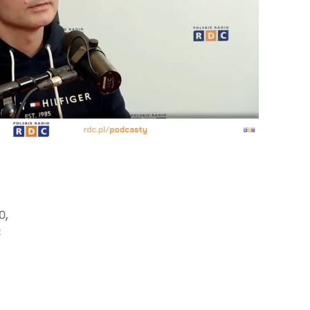
O
,
: