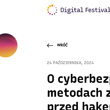
Warning
: Trying to access array offset on value of typ
content/plugins/freshmail-integration/vendor/class.
WRÓĆ
24 PAŹDZIERNIKA, 2024
O cyberbez
metodach 
przed hake