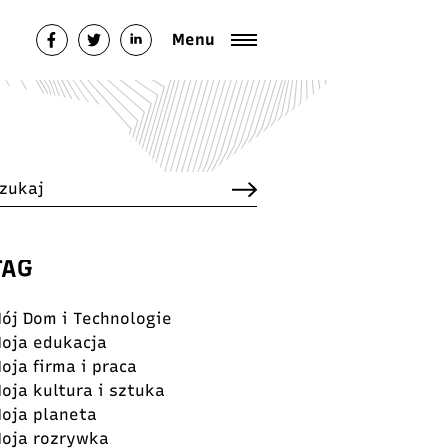
italfestival.pl/public_html/wp-
Menu
TAG
ój Dom i Technologie
oja edukacja
oja firma i praca
oja kultura i sztuka
oja planeta
oja rozrywka