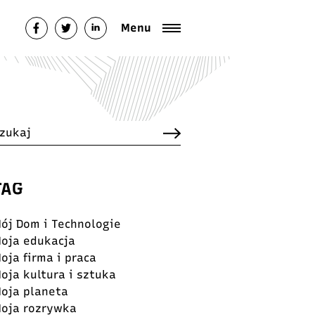
italfestival.pl/public_html/wp-
Menu
TAG
ój Dom i Technologie
oja edukacja
oja firma i praca
oja kultura i sztuka
oja planeta
oja rozrywka