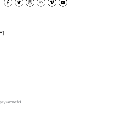
"]
 prywatności