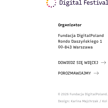
Organizator
Fundacja DigitalPoland
Rondo Daszyńskiego 1
00-843 Warszawa
DOWIEDZ SIĘ WIĘCEJ
POROZMAWIAJMY
© 2026 Fundacja DigitalPoland
Design:
Karina Majchrzak / Koi