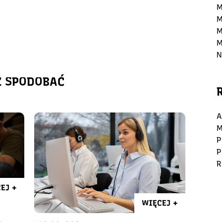
M
M
M
M
N
Ż SPODOBAĆ
A
M
P
P
R
EJ +
WIĘCEJ +