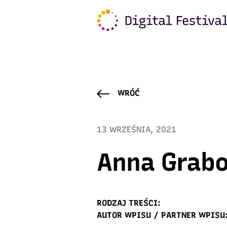
Warning
: Trying to access array offset on value of typ
content/plugins/freshmail-integration/vendor/class.
WRÓĆ
13 WRZEŚNIA, 2021
Anna Grab
RODZAJ TREŚCI:
AUTOR WPISU / PARTNER WPISU