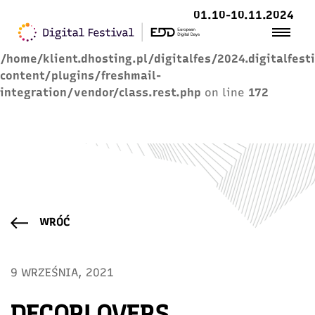
01.10-10.11.2024
Warning
: Trying to access array offset on value of
type null in
/home/klient.dhosting.pl/digitalfes/2024.digitalfest
content/plugins/freshmail-
integration/vendor/class.rest.php
on line
172
WRÓĆ
9 WRZEŚNIA, 2021
DECORLOVERS