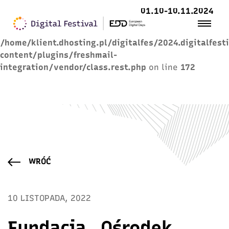
01.10-10.11.2024
Warning
: Trying to access array offset on value of
type null in
/home/klient.dhosting.pl/digitalfes/2024.digitalfest
content/plugins/freshmail-
integration/vendor/class.rest.php
on line
172
WRÓĆ
10 LISTOPADA, 2022
Fundacja „Ośrodek