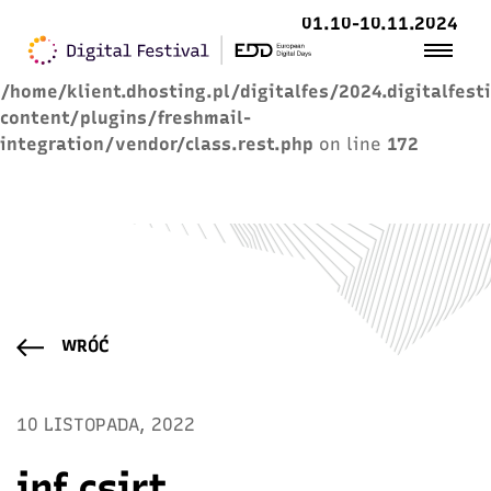
01.10-10.11.2024
Warning
: Trying to access array offset on value of
type null in
/home/klient.dhosting.pl/digitalfes/2024.digitalfest
content/plugins/freshmail-
integration/vendor/class.rest.php
on line
172
WRÓĆ
10 LISTOPADA, 2022
inf csirt