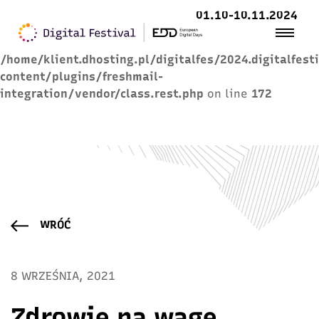
01.10-10.11.2024
Warning
: Trying to access array offset on value of
type null in
/home/klient.dhosting.pl/digitalfes/2024.digitalfest
content/plugins/freshmail-
integration/vendor/class.rest.php
on line
172
WRÓĆ
8 WRZEŚNIA, 2021
Zdrowie na wagę