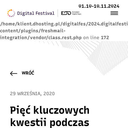
01.10-10.11.2024
Warning
: Trying to access array offset on value of
type null in
/home/klient.dhosting.pl/digitalfes/2024.digitalfest
content/plugins/freshmail-
integration/vendor/class.rest.php
on line
172
WRÓĆ
29 WRZEŚNIA, 2020
Pięć kluczowych
kwestii podczas