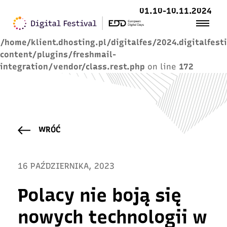
01.10-10.11.2024
Warning
: Trying to access array offset on value of
type null in
/home/klient.dhosting.pl/digitalfes/2024.digitalfest
content/plugins/freshmail-
integration/vendor/class.rest.php
on line
172
WRÓĆ
16 PAŹDZIERNIKA, 2023
Polacy nie boją się
nowych technologii w