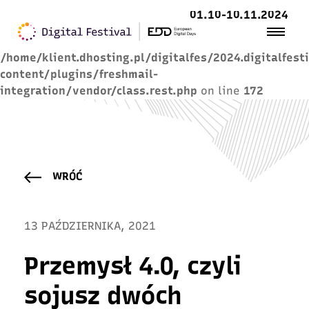
01.10-10.11.2024
Warning
: Trying to access array offset on value of
type null in
/home/klient.dhosting.pl/digitalfes/2024.digitalfest
content/plugins/freshmail-
integration/vendor/class.rest.php
on line
172
WRÓĆ
13 PAŹDZIERNIKA, 2021
Przemysł 4.0, czyli
sojusz dwóch