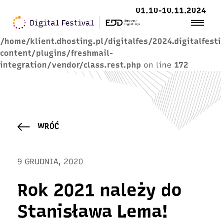
01.10-10.11.2024
Warning
: Trying to access array offset on value of
type null in
/home/klient.dhosting.pl/digitalfes/2024.digitalfest
content/plugins/freshmail-
integration/vendor/class.rest.php
on line
172
WRÓĆ
9 GRUDNIA, 2020
Rok 2021 należy do
Stanisława Lema!