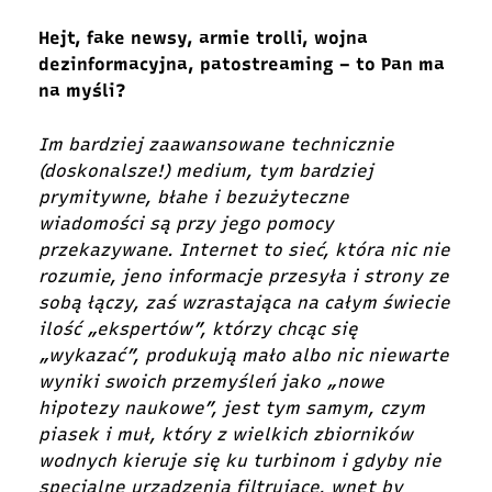
Hejt, fake newsy, armie trolli, wojna
dezinformacyjna, patostreaming – to Pan ma
na myśli?
Im bardziej zaawansowane technicznie
(doskonalsze!) medium, tym bardziej
prymitywne, błahe i bezużyteczne
wiadomości są przy jego pomocy
przekazywane. Internet to sieć, która nic nie
rozumie, jeno informacje przesyła i strony ze
sobą łączy, zaś wzrastająca na całym świecie
ilość „ekspertów”, którzy chcąc się
„wykazać”, produkują mało albo nic niewarte
wyniki swoich przemyśleń jako „nowe
hipotezy naukowe”, jest tym samym, czym
piasek i muł, który z wielkich zbiorników
wodnych kieruje się ku turbinom i gdyby nie
specjalne urządzenia filtrujące, wnet by