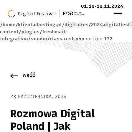
01.10-10.11.2024
Warning
: Trying to access array offset on value of
type null in
/home/klient.dhosting.pl/digitalfes/2024.digitalfest
content/plugins/freshmail-
integration/vendor/class.rest.php
on line
172
WRÓĆ
23 PAŹDZIERNIKA, 2024
Rozmowa Digital
Poland | Jak