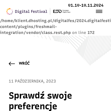
01.10-10.11.2024
Warning
: Trying to access array offset on value of
type null in
/home/klient.dhosting.pl/digitalfes/2024.digitalfest
content/plugins/freshmail-
integration/vendor/class.rest.php
on line
172
WRÓĆ
11 PAŹDZIERNIKA, 2023
Sprawdź swoje
preferencje