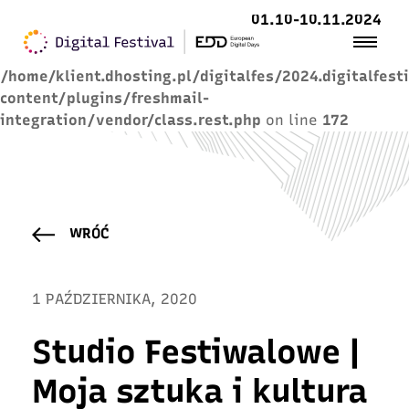
01.10-10.11.2024
Warning
: Trying to access array offset on value of
type null in
/home/klient.dhosting.pl/digitalfes/2024.digitalfest
content/plugins/freshmail-
integration/vendor/class.rest.php
on line
172
WRÓĆ
1 PAŹDZIERNIKA, 2020
Studio Festiwalowe |
Moja sztuka i kultura