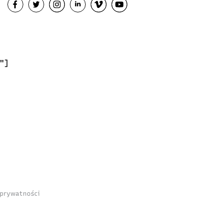
"]
 prywatności