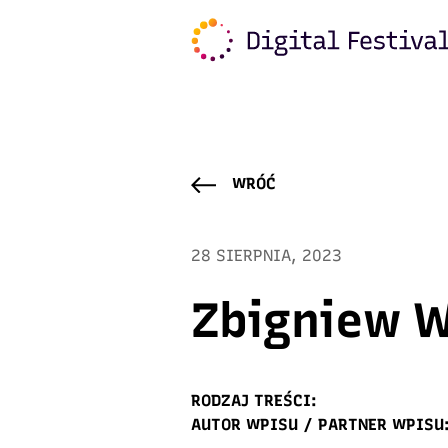
Warning
: Trying to access array offset on value of typ
content/plugins/freshmail-integration/vendor/class.
WRÓĆ
28 SIERPNIA, 2023
Zbigniew W
RODZAJ TREŚCI:
AUTOR WPISU / PARTNER WPISU