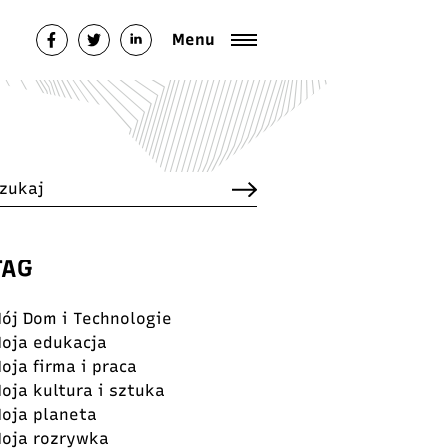
italfestival.pl/public_html/wp-
Menu
TAG
ój Dom i Technologie
oja edukacja
oja firma i praca
oja kultura i sztuka
oja planeta
oja rozrywka