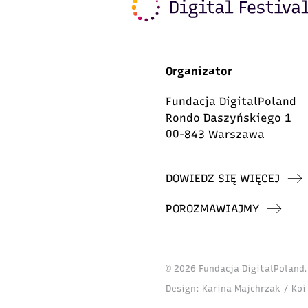
Organizator
Fundacja DigitalPoland
Rondo Daszyńskiego 1
00-843 Warszawa
DOWIEDZ SIĘ WIĘCEJ
POROZMAWIAJMY
© 2026 Fundacja DigitalPoland
Design:
Karina Majchrzak / Koi