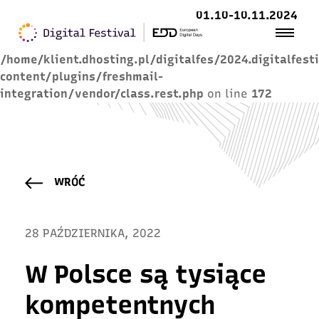
01.10-10.11.2024
Warning
: Trying to access array offset on value of
type null in
/home/klient.dhosting.pl/digitalfes/2024.digitalfest
content/plugins/freshmail-
integration/vendor/class.rest.php
on line
172
WRÓĆ
28 PAŹDZIERNIKA, 2022
W Polsce są tysiące
kompetentnych