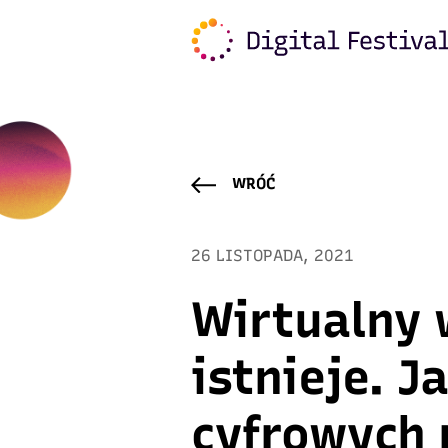
Warning
: Trying to access array offset on value of typ
content/plugins/freshmail-integration/vendor/class.
WRÓĆ
26 LISTOPADA, 2021
Wirtualny 
istnieje. 
cyfrowych 