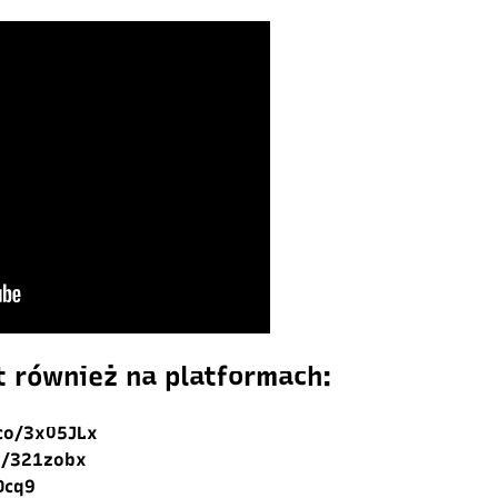
t również na platformach:
.co/3x05JLx
ly/321zobx
Dcq9