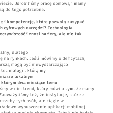
wiecie. Odrobiliśmy pracę domową i mamy
są do tego potrzebne.
zę i kompetencję, które pozwolą zasypać
ch cyfrowych narzędzi? Technologia
czywistość i znosi bariery, ale nie tak
alny, dlatego
 na rynkach. Jeśli mówimy o deficytach,
tarszą mogą być niewystarczająco
technologii, którą my
miarze lokalnym
w którym dwa miesiące temu
iśmy w nim trend, który mówi o tym, że mamy
Zauważyliśmy też, że instytucje, które z
trzeby tych osób, ale ciągle w
kładowo wypuszczenie aplikacji mobilnej
igdy z niej nie skorzysta. Jeżeli nie będzie