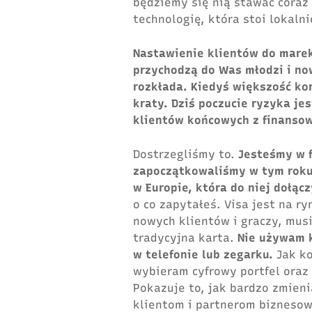
będziemy się nią stawać coraz 
technologię, która stoi lokalni
Nastawienie klientów do marek 
przychodzą do Was młodzi i nowi
rozkłada. Kiedyś większość ko
kraty. Dziś poczucie ryzyka j
klientów końcowych z finanso
Dostrzegliśmy to.
Jesteśmy w f
zapoczątkowaliśmy w tym roku
w Europie, która do niej dołąc
o co zapytałeś. Visa jest na r
nowych klientów i graczy, mus
tradycyjna karta.
Nie używam k
w telefonie lub zegarku.
Jak ko
wybieram cyfrowy portfel oraz
Pokazuje to, jak bardzo zmieni
klientom i partnerom biznesow