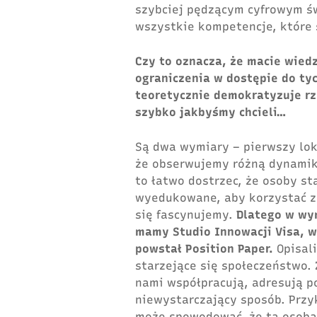
szybciej pędzącym cyfrowym ś
wszystkie kompetencje, które 
Czy to oznacza, że macie wied
ograniczenia w dostępie do ty
teoretycznie demokratyzuje rze
szybko jakbyśmy chcieli…
Są dwa wymiary – pierwszy lok
że obserwujemy różną dynamikę
to łatwo dostrzec, że osoby s
wyedukowane, aby korzystać z 
się fascynujemy.
Dlatego w wy
mamy Studio Innowacji Visa, 
powstał Position Paper.
Opisal
starzejące się społeczeństwo. 
nami współpracują, adresują po
niewystarczający sposób. Przy
może spowodować, że ta osoba n