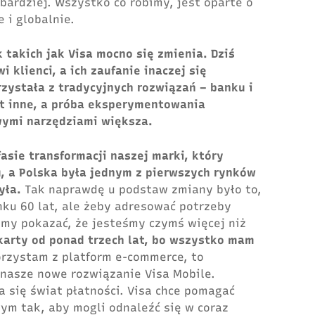
bardziej. Wszystko co robimy, jest oparte o
e i globalnie.
takich jak Visa mocno się zmienia. Dziś
 klienci, a ich zaufanie inaczej się
rzystała z tradycyjnych rozwiązań – banku i
est inne, a próba eksperymentowania
wymi narzędziami większa.
asie transformacji naszej marki, który
, a Polska była jednym z pierwszych rynków
zyła.
Tak naprawdę u podstaw zmiany było to,
ynku 60 lat, ale żeby adresować potrzeby
imy pokazać, że jesteśmy czymś więcej niż
arty od ponad trzech lat, bo wszystko mam
rzystam z platform e-commerce, to
 nasze nowe rozwiązanie Visa Mobile.
a się świat płatności. Visa chce pomagać
ym tak, aby mogli odnaleźć się w coraz