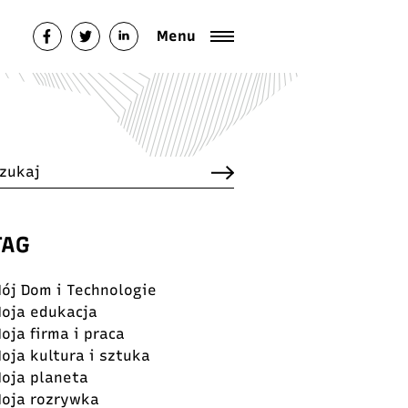
italfestival.pl/public_html/wp-
Menu
TAG
ój Dom i Technologie
oja edukacja
oja firma i praca
oja kultura i sztuka
oja planeta
oja rozrywka