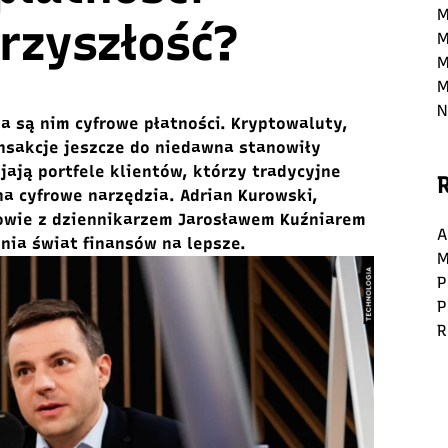
M
przyszłość?
M
M
M
N
 a są nim cyfrowe płatności. Kryptowaluty,
ansakcje jeszcze do niedawna stanowiły
ają portfele klientów, którzy tradycyjne
na cyfrowe narzędzia. Adrian Kurowski,
mowie z dziennikarzem Jarosławem Kuźniarem
A
enia świat finansów na lepsze.
M
P
P
R