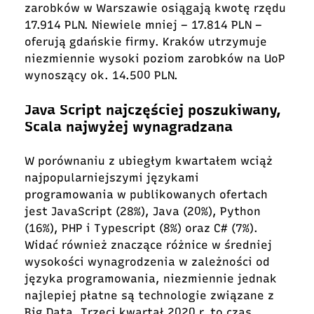
zarobków w Warszawie osiągają kwotę rzędu
17.914 PLN. Niewiele mniej – 17.814 PLN –
oferują gdańskie firmy. Kraków utrzymuje
niezmiennie wysoki poziom zarobków na UoP
wynoszący ok. 14.500 PLN.
Java Script najczęściej poszukiwany,
Scala najwyżej wynagradzana
W porównaniu z ubiegłym kwartałem wciąż
najpopularniejszymi językami
programowania w publikowanych ofertach
jest JavaScript (28%), Java (20%), Python
(16%), PHP i Typescript (8%) oraz C# (7%).
Widać również znaczące różnice w średniej
wysokości wynagrodzenia w zależności od
języka programowania, niezmiennie jednak
najlepiej płatne są technologie związane z
Big Data. Trzeci kwartał 2020 r. to czas