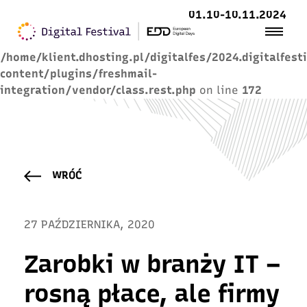
01.10-10.11.2024
Warning
: Trying to access array offset on value of
type null in
/home/klient.dhosting.pl/digitalfes/2024.digitalfest
content/plugins/freshmail-
integration/vendor/class.rest.php
on line
172
WRÓĆ
27 PAŹDZIERNIKA, 2020
Zarobki w branży IT –
rosną płace, ale firmy