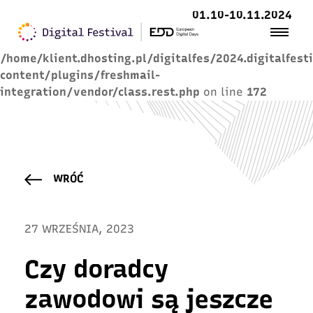
01.10-10.11.2024
Warning
: Trying to access array offset on value of
type null in
/home/klient.dhosting.pl/digitalfes/2024.digitalfest
content/plugins/freshmail-
integration/vendor/class.rest.php
on line
172
WRÓĆ
27 WRZEŚNIA, 2023
Czy doradcy
zawodowi są jeszcze