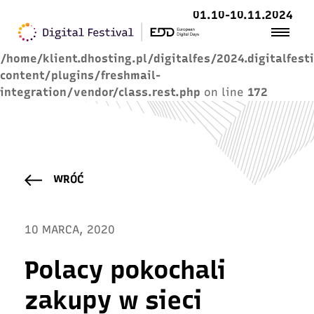
01.10-10.11.2024
Warning
: Trying to access array offset on value of
type null in
/home/klient.dhosting.pl/digitalfes/2024.digitalfest
content/plugins/freshmail-
integration/vendor/class.rest.php
on line
172
WRÓĆ
10 MARCA, 2020
Polacy pokochali
zakupy w sieci