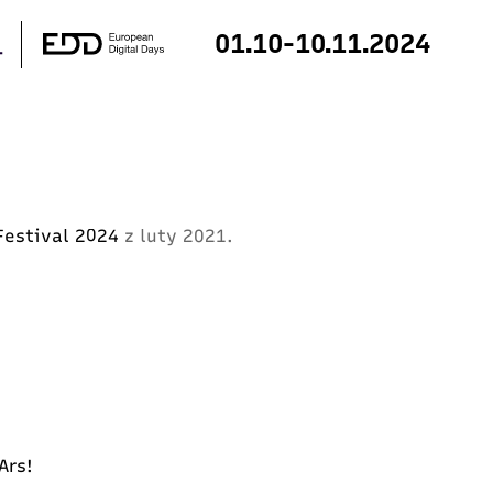
01.10-10.11.2024
e null in
/home/klient.dhosting.pl/digitalfes/2024.dig
rest.php
on line
172
 Festival 2024
z luty 2021.
 Ars!