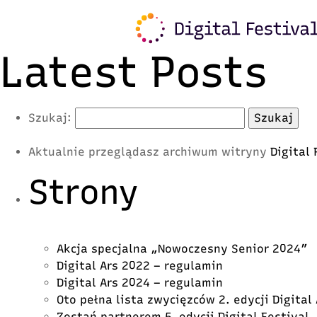
Warning
: Trying to access array offset on value of typ
content/plugins/freshmail-integration/vendor/class.
Latest Posts
Szukaj:
Aktualnie przeglądasz archiwum witryny
Digital
Strony
Akcja specjalna „Nowoczesny Senior 2024”
Digital Ars 2022 – regulamin
Digital Ars 2024 – regulamin
Oto pełna lista zwycięzców 2. edycji Digital
Zostań partnerem 5. edycji Digital Festival