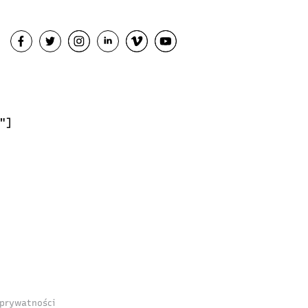
"]
 prywatności