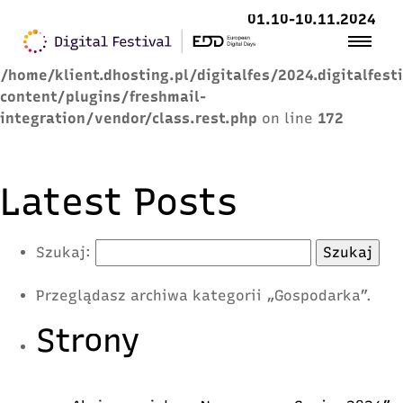
01.10-10.11.2024
Warning
: Trying to access array offset on value of
type null in
/home/klient.dhosting.pl/digitalfes/2024.digitalfest
content/plugins/freshmail-
integration/vendor/class.rest.php
on line
172
Latest Posts
Szukaj:
Przeglądasz archiwa kategorii „Gospodarka”.
Strony