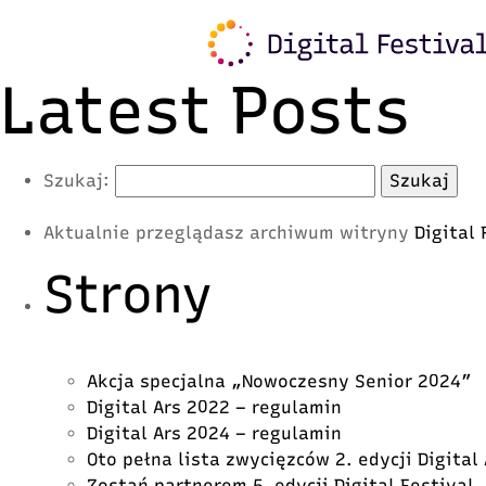
Warning
: Trying to access array offset on value of typ
content/plugins/freshmail-integration/vendor/class.
Latest Posts
Szukaj:
Aktualnie przeglądasz archiwum witryny
Digital
Strony
Akcja specjalna „Nowoczesny Senior 2024”
Digital Ars 2022 – regulamin
Digital Ars 2024 – regulamin
Oto pełna lista zwycięzców 2. edycji Digital
Zostań partnerem 5. edycji Digital Festival