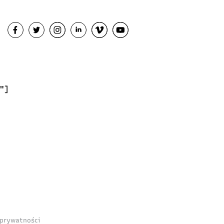
"]
 prywatności