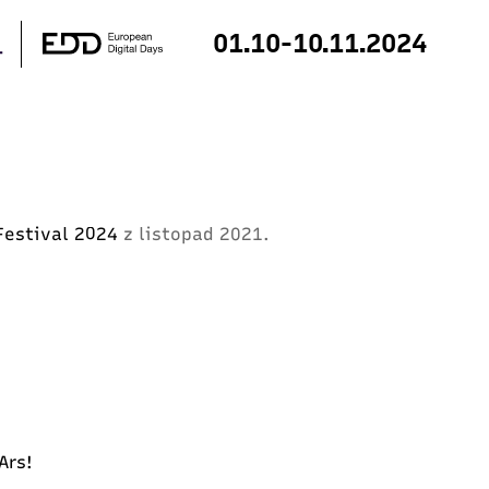
01.10-10.11.2024
e null in
/home/klient.dhosting.pl/digitalfes/2024.dig
rest.php
on line
172
 Festival 2024
z listopad 2021.
 Ars!