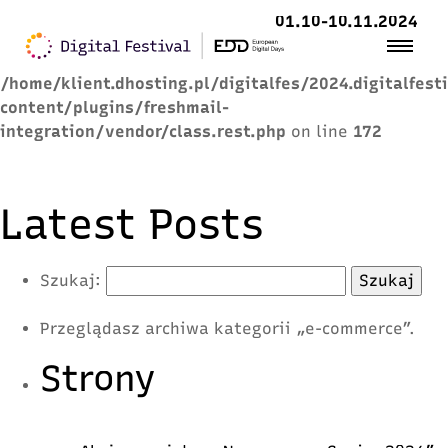
01.10-10.11.2024
Warning
: Trying to access array offset on value of
type null in
/home/klient.dhosting.pl/digitalfes/2024.digitalfest
content/plugins/freshmail-
integration/vendor/class.rest.php
on line
172
Latest Posts
Szukaj:
Przeglądasz archiwa kategorii „e-commerce”.
Strony