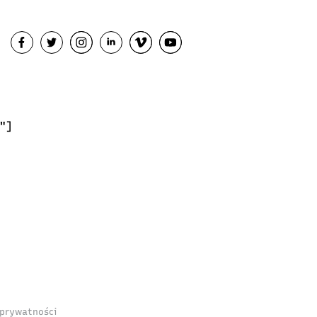
"]
 prywatności