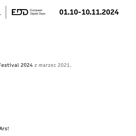
01.10-10.11.2024
e null in
/home/klient.dhosting.pl/digitalfes/2024.dig
rest.php
on line
172
 Festival 2024
z marzec 2021.
 Ars!