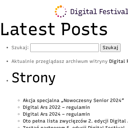
Warning
: Trying to access array offset on value of typ
content/plugins/freshmail-integration/vendor/class.
Latest Posts
Szukaj:
Aktualnie przeglądasz archiwum witryny
Digital
Strony
Akcja specjalna „Nowoczesny Senior 2024”
Digital Ars 2022 – regulamin
Digital Ars 2024 – regulamin
Oto pełna lista zwycięzców 2. edycji Digital
Zostań partnerem 5. edycji Digital Festival