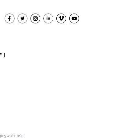
"]
 prywatności