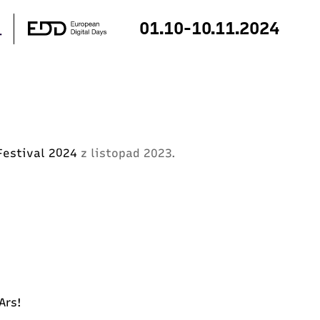
01.10-10.11.2024
e null in
/home/klient.dhosting.pl/digitalfes/2024.dig
rest.php
on line
172
 Festival 2024
z listopad 2023.
 Ars!