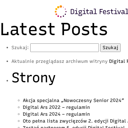
Warning
: Trying to access array offset on value of typ
content/plugins/freshmail-integration/vendor/class.
Latest Posts
Szukaj:
Aktualnie przeglądasz archiwum witryny
Digital
Strony
Akcja specjalna „Nowoczesny Senior 2024”
Digital Ars 2022 – regulamin
Digital Ars 2024 – regulamin
Oto pełna lista zwycięzców 2. edycji Digital
Zostań partnerem 5. edycji Digital Festival