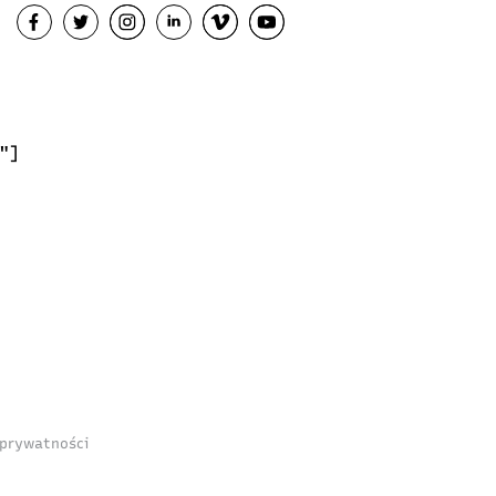
"]
 prywatności