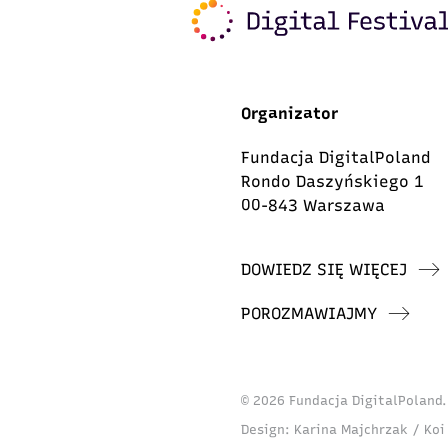
Organizator
Fundacja DigitalPoland
Rondo Daszyńskiego 1
00-843 Warszawa
DOWIEDZ SIĘ WIĘCEJ
POROZMAWIAJMY
© 2026 Fundacja DigitalPoland
Design:
Karina Majchrzak / Koi